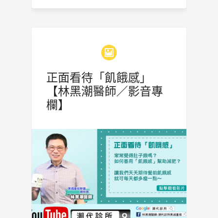
正面看待「飢餓感」
【林黑潮醫師／影音專
欄】