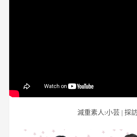
減重素人:小芸 | 採訪