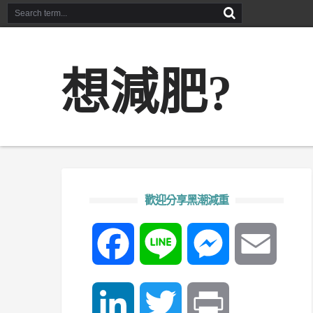
想減肥?
歡迎分享黑潮減重
Facebook
Line
Messenger
Email
LinkedIn
Twitter
Print