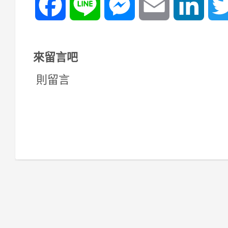
Facebook
Line
Messenger
Email
Linked
來留言吧
則留言