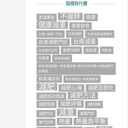
這裡有什麼
不復胖
健康
‎黑減重術‬
健康減重
健康飲食
台南減肥
台南 +減肥 +門診
台南減肥減重醫院
台南減重
台南減肥門診
微知識
基礎代謝率
台南潮代診所
微飲食
林黑潮
林黑潮減肥
林黑潮減肥藥 +林黑潮評價+潮代診所評價+台南減肥門
診推薦
林黑潮診所
林黑潮醫生+林黑潮費用
減肥
減肥心得
減肥怎麼吃
減肥方法
減肥成功見證
減肥評價
減肥見證
減肥運動
減重
減肥門診
減重門診
熱量負平衡
熱量
潮代診所