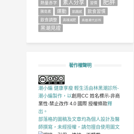
肥胖
素人分享
熱量赤字
習慣
運動
飲食習慣
胰島素
飢餓感
飲食調整
高雄減肥
高雄潮代診所
黑潮見證
著作權聲明
潮小編 健康享瘦 輕生活
由
林黑潮診所-
潮小編
製作，以
創用CC 姓名標示-非商
業性-禁止改作 4.0 國際 授權條款
釋
出。
部落格的圖稿及文章均為個人設計及醫
師撰寫，未經授權，請勿擅自使用圖文