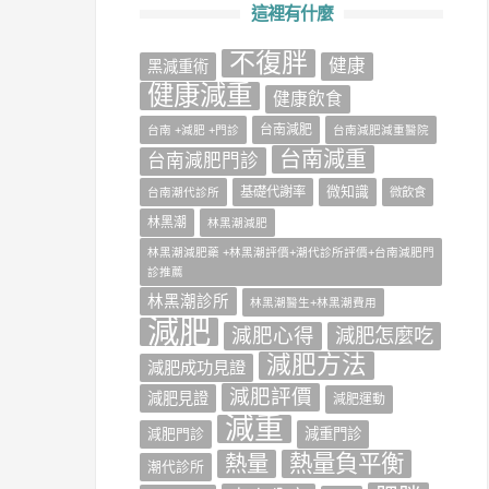
這裡有什麼
不復胖
健康
‎黑減重術‬
健康減重
健康飲食
台南減肥
台南 +減肥 +門診
台南減肥減重醫院
台南減重
台南減肥門診
微知識
基礎代謝率
台南潮代診所
微飲食
林黑潮
林黑潮減肥
林黑潮減肥藥 +林黑潮評價+潮代診所評價+台南減肥門
診推薦
林黑潮診所
林黑潮醫生+林黑潮費用
減肥
減肥心得
減肥怎麼吃
減肥方法
減肥成功見證
減肥評價
減肥見證
減肥運動
減重
減肥門診
減重門診
熱量負平衡
熱量
潮代診所