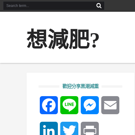
想減肥?
歡迎分享黑潮減重
Facebook
Line
Messenger
Email
LinkedIn
Twitter
Print