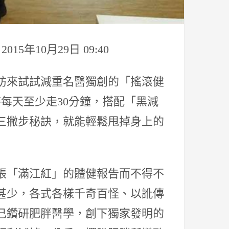
年10月29日 09:40
妨來試試減重名醫獨創的「搖滾健
持每天至少走30分鐘，搭配「黑減
三撇步秘訣，就能輕鬆甩掉身上的
一張「滿江紅」的體健報告而不得不
甚少，各式各樣千奇百怪、以訛傳
己鑽研肥胖醫學，創下獨家發明的