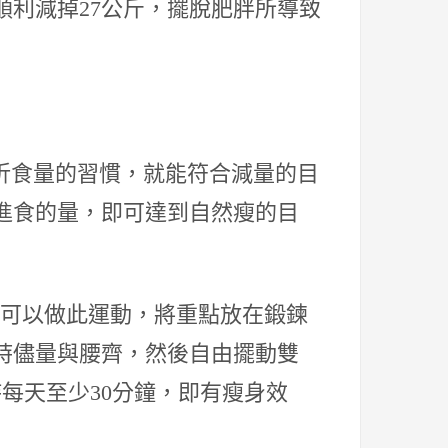
順利減掉27公斤，擺脫肥胖所導致
7折食量的習慣，就能符合減量的目
進食的量，即可達到自然瘦的目
方都可以做此運動，將重點放在鍛鍊
時儘量與腰齊，然後自由擺動雙
持每天至少30分鐘，即有瘦身效