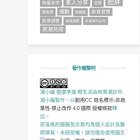
肥胖
素人分享
熱量赤字
習慣
運動
飲食習慣
胰島素
飢餓感
飲食調整
高雄減肥
高雄潮代診所
黑潮見證
著作權聲明
潮小編 健康享瘦 輕生活
由
林黑潮診所-
潮小編
製作，以
創用CC 姓名標示-非商
業性-禁止改作 4.0 國際 授權條款
釋
出。
部落格的圖稿及文章均為個人設計及醫
師撰寫，未經授權，請勿擅自使用圖文