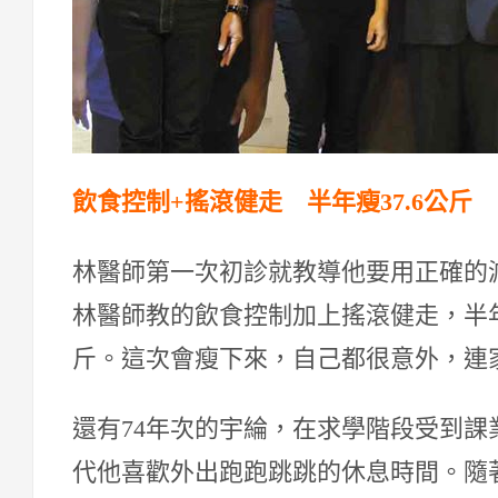
飲食控制+搖滾健走 半年瘦37.6公斤
林醫師第一次初診就教導他要用正確的
林醫師教的飲食控制加上搖滾健走，半年
斤。這次會瘦下來，自己都很意外，連
還有74年次的宇綸，在求學階段受到
代他喜歡外出跑跑跳跳的休息時間。隨