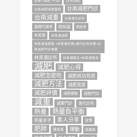
台南減肥
台南 +減肥 +門診
台南減肥門診
台南減肥減重醫院
台南減重
台南潮代診所
微知識
基礎代謝率
微飲食
林黑潮
林黑潮減肥
林黑潮減肥藥 +林黑潮評價+潮代診所評價+台
南減肥門診推薦
林黑潮診所
林黑潮醫生+林黑潮費用
減肥
減肥心得
減肥怎麼吃
減肥成功見證
減肥方法
減肥見證
減肥評價
減肥門診
減肥運動
減重
減重門診
潮代診所
熱量負平衡
熱量
素人分享
熱量赤字
習慣
肥胖
運動
胰島素
飢餓感