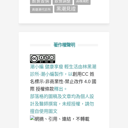
飲食習慣
飲食調整
高雄減肥
黑潮見證
高雄潮代診所
著作權聲明
潮小編 健康享瘦 輕生活
由
林黑潮
診所-潮小編
製作，以
創用CC 姓
名標示-非商業性-禁止改作 4.0 國
際 授權條款
釋出。
部落格的圖稿及文章均為個人設
計及醫師撰寫，未經授權，請勿
擅自使用圖文