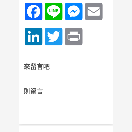
Facebook
Line
Messenger
Email
LinkedIn
Twitter
Print
來留言吧
則留言