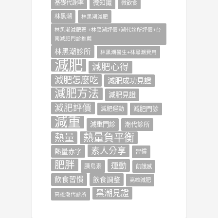
微知識
基礎代謝率
微飲食
林黑潮
林黑潮減肥
林黑潮減肥藥 +林黑潮評價+潮代診所評價+台
南減肥門診推薦
林黑潮診所
林黑潮醫生+林黑潮費用
減肥
減肥心得
減肥怎麼吃
減肥成功見證
減肥方法
減肥見證
減肥評價
減肥門診
減肥運動
減重
減重門診
潮代診所
熱量負平衡
熱量
素人分享
熱量赤字
習慣
肥胖
運動
胰島素
飢餓感
飲食習慣
飲食調整
高雄減肥
黑潮見證
高雄潮代診所