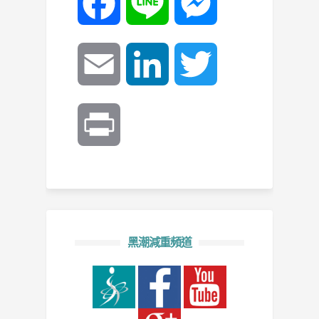
Facebook
Line
Messenger
Email
LinkedIn
Twitter
Print
黑潮減重頻道