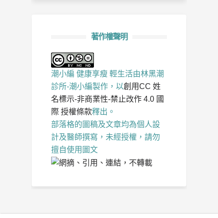
著作權聲明
潮小編 健康享瘦 輕生活
由
林黑潮
診所-潮小編
製作，以
創用CC 姓
名標示-非商業性-禁止改作 4.0 國
際 授權條款
釋出。
部落格的圖稿及文章均為個人設
計及醫師撰寫，未經授權，請勿
擅自使用圖文