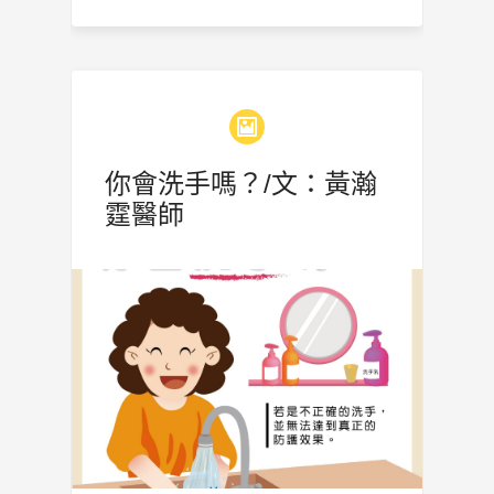
你會洗手嗎？/文：黃瀚
霆醫師