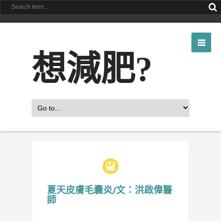
想減肥?
夏天皮膚毛囊炎/文：洪啟偉醫
師