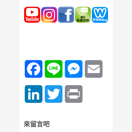
Facebook
Line
Messenger
Email
LinkedIn
Twitter
Print
來留言吧