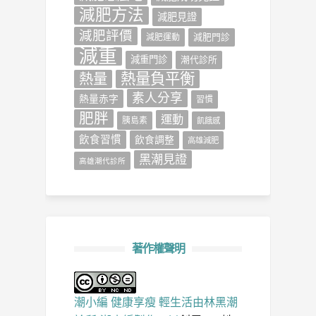
減肥方法
減肥見證
減肥評價
減肥門診
減肥運動
減重
減重門診
潮代診所
熱量負平衡
熱量
素人分享
熱量赤字
習慣
肥胖
運動
胰島素
飢餓感
飲食習慣
飲食調整
高雄減肥
黑潮見證
高雄潮代診所
著作權聲明
潮小編 健康享瘦 輕生活
由
林黑潮