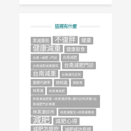
這裡有什麼
不復胖
健康
‎黑減重術‬
健康減重
健康飲食
台南減肥
台南 +減肥 +門診
台南減肥門診
台南減肥減重醫院
台南減重
台南潮代診所
微知識
基礎代謝率
微飲食
林黑潮
林黑潮減肥
林黑潮減肥藥 +林黑潮評價+潮代診所評價+台
南減肥門診推薦
林黑潮診所
林黑潮醫生+林黑潮費用
減肥
減肥心得
減肥怎麼吃
減肥成功見證