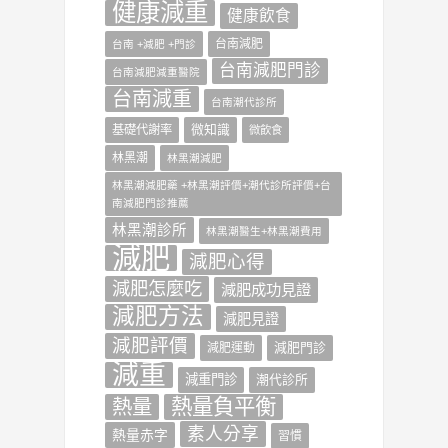
健康減重
健康飲食
台南減肥
台南 +減肥 +門診
台南減肥門診
台南減肥減重醫院
台南減重
台南潮代診所
微知識
基礎代謝率
微飲食
林黑潮
林黑潮減肥
林黑潮減肥藥 +林黑潮評價+潮代診所評價+台
南減肥門診推薦
林黑潮診所
林黑潮醫生+林黑潮費用
減肥
減肥心得
減肥怎麼吃
減肥成功見證
減肥方法
減肥見證
減肥評價
減肥門診
減肥運動
減重
減重門診
潮代診所
熱量負平衡
熱量
素人分享
熱量赤字
習慣