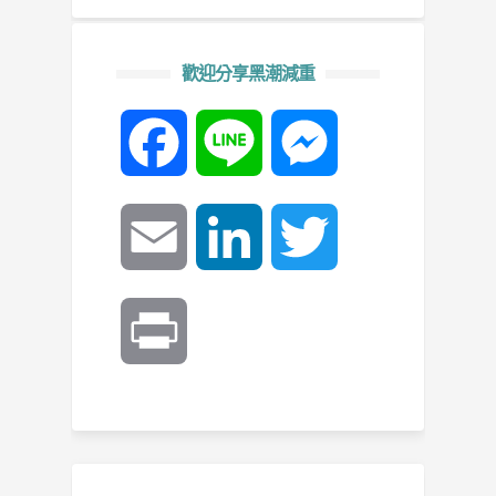
歡迎分享黑潮減重
Facebook
Line
Messenger
Email
LinkedIn
Twitter
Print