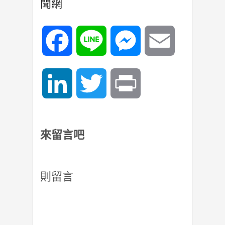
聞網
Facebook
Line
Messenger
Email
LinkedIn
Twitter
Print
來留言吧
則留言