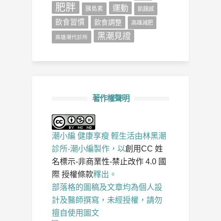
肥胖
運動
胰島素
飢餓感
飲食習慣
飲食調整
高雄減肥
黑潮見證
高雄潮代診所
著作權聲明
潮小編 健康享瘦 輕生活
由
林黑潮
診所-潮小編
製作，以
創用CC 姓
名標示-非商業性-禁止改作 4.0 國
際 授權條款
釋出。
部落格的圖稿及文章均為個人設
計及醫師撰寫，未經授權，請勿
擅自使用圖文