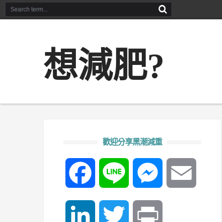
想減肥?
歡迎分享黑潮減重
Facebook
Line
Messenger
Email
LinkedIn
Twitter
Print