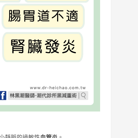
小靜脈的過敏性
血管炎
。