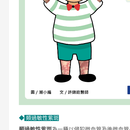
◆
類過敏性紫斑
類過敏性紫斑
為一種以侵犯微血管及後微血管