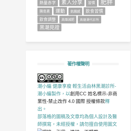
肥胖
素人分享
熱量赤字
習慣
運動
飲食習慣
胰島素
飢餓感
飲食調整
高雄減肥
高雄潮代診所
黑潮見證
著作權聲明
潮小編 健康享瘦 輕生活
由
林黑潮診所-
潮小編
製作，以
創用CC 姓名標示-非商
業性-禁止改作 4.0 國際 授權條款
釋
出。
部落格的圖稿及文章均為個人設計及醫
師撰寫，未經授權，請勿擅自使用圖文