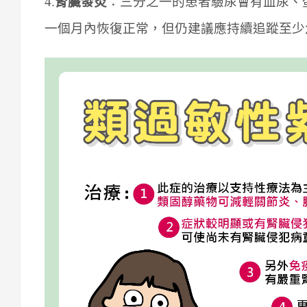
4.
腎臟發炎
：三分之一的患者驗尿會有血尿、
一個月內恢復正常，但仍建議應持續追蹤至少