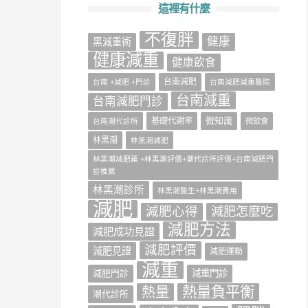
這裡有什麼
不復胖
健康
‎黑減重術‬
健康減重
健康飲食
台南減肥
台南 +減肥 +門診
台南減肥減重醫院
台南減重
台南減肥門診
微知識
基礎代謝率
台南潮代診所
微飲食
林黑潮
林黑潮減肥
林黑潮減肥藥 +林黑潮評價+潮代診所評價+台南減肥門
診推薦
林黑潮診所
林黑潮醫生+林黑潮費用
減肥
減肥心得
減肥怎麼吃
減肥方法
減肥成功見證
減肥評價
減肥見證
減肥運動
減重
減肥門診
減重門診
熱量負平衡
熱量
潮代診所