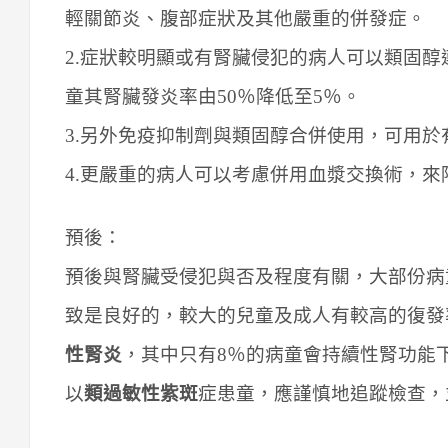
輕關節炎、腹部症狀及其他嚴重的併發症。
2.症狀較明顯或有腎臟侵犯的病人可以類固
童其腎臟發炎率由50％降低至5％。
3.另外免疫抑制劑與類固醇合併使用，可用
4.更嚴重的病人可以考慮併用血漿交換術，來
預後：
預後與腎臟受侵犯與否及程度有關，大部份病
致是良好的，較大的兒童及成人有較高的復發率
性腎炎
，其中只有8％的病童會持續性腎功能
以
類過敏性紫斑
症患童，應謹慎地追蹤檢查，