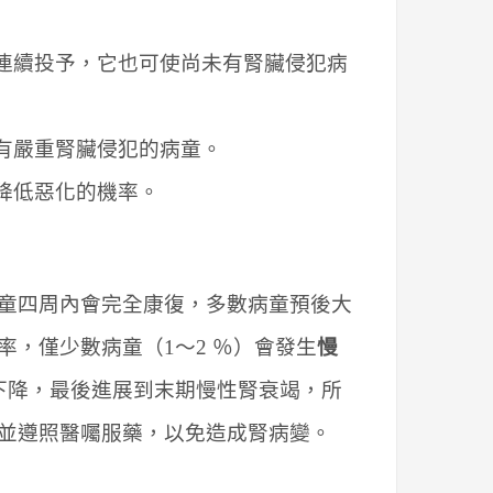
醇連續投予，它也可使尚未有腎臟侵犯病
於有嚴重腎臟侵犯的病童。
降低惡化的機率。
童四周內會完全康復，多數病童預後大
，僅少數病童（1～2 ％）會發生
慢
下降，最後進展到末期慢性腎衰竭，所
並遵照醫囑服藥，以免造成腎病變。