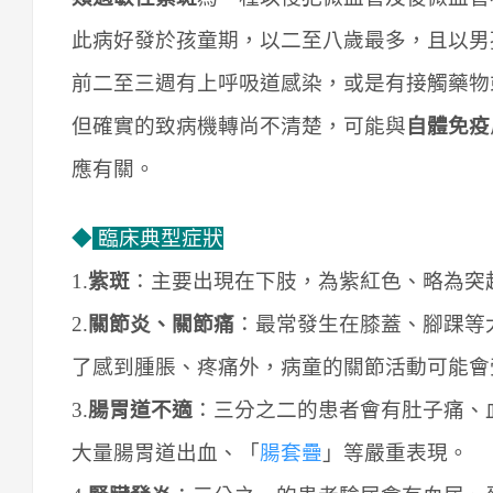
此病好發於孩童期，以二至八歲最多，且以男
前二至三週有上呼吸道感染，或是有接觸藥物
但確實的致病機轉尚不清楚，可能與
自體免疫
應有關。
◆
臨床典型症狀
1.
紫斑
：主要出現在下肢，為紫紅色、略為突
2.
關節炎、關節痛
：最常發生在膝蓋、腳踝等
了感到腫脹、疼痛外，病童的關節活動可能會
3.
腸胃道不適
：三分之二的患者會有肚子痛、
大量腸胃道出血、「
腸套疊
」等嚴重表現。