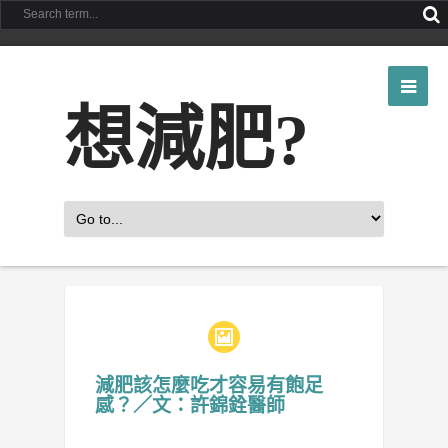
想減肥?
減肥該怎麼吃才容易有飽足
感？／文：許錦銓醫師