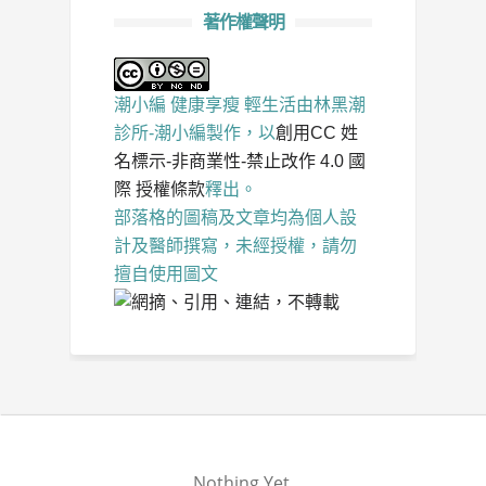
著作權聲明
潮小編 健康享瘦 輕生活
由
林黑潮
診所-潮小編
製作，以
創用CC 姓
名標示-非商業性-禁止改作 4.0 國
際 授權條款
釋出。
部落格的圖稿及文章均為個人設
計及醫師撰寫，未經授權，請勿
擅自使用圖文
Nothing Yet.