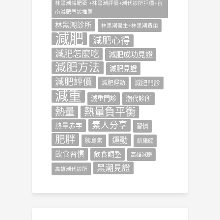
林黑潮減肥藥 +林黑潮評價+潮代診所評價+台
南減肥門診推薦
林黑潮診所
林黑潮醫生+林黑潮費用
減肥
減肥心得
減肥怎麼吃
減肥成功見證
減肥方法
減肥見證
減肥評價
減肥門診
減肥運動
減重
減重門診
潮代診所
熱量負平衡
熱量
素人分享
熱量赤字
習慣
肥胖
運動
胰島素
飢餓感
飲食習慣
飲食調整
高雄減肥
黑潮見證
高雄潮代診所