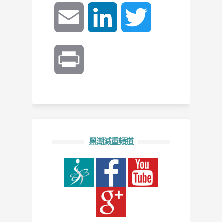
Email
LinkedIn
Twitter
Print
黑潮減重頻道