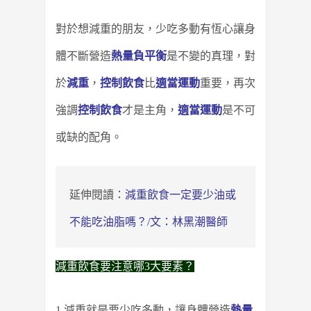
對於想減重的朋友，少吃多動有恆心讓身
體不斷營造
熱量負平衡
是不變的真理，
對
於
減重
，
控制飲食
比
適當運動
重要，再次
強調
控制飲食
才是主角，
適當運動
是不可
或缺的配角。
延伸閱讀：
減重飲食一定要少油或
不能吃油脂嗎？/文：林黑潮醫師
減重飲食要注意哪3大要素？
1.減重就是要少吃多動，讓身體營造
熱量