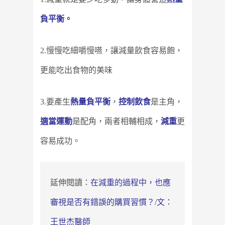
負平衡
。
2.慢慢吃細嚼慢嚥，讓減量飲食容易飽，
更能吃出食物的美味
3.要產生
熱量負平衡
，
控制飲食
是主角，
適當運動
是配角，兩者相輔相成，
減重
更
容易成功。
延伸閱讀：
在減重的過程中，也應
審視是否有錯誤的購買習慣？/文：
王世杰醫師