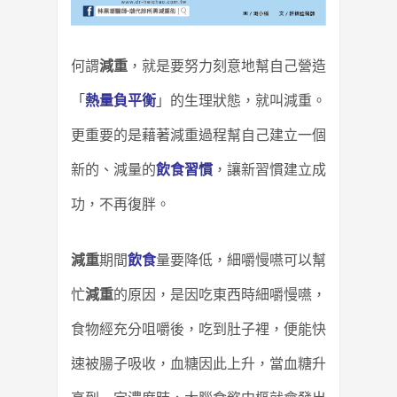
何謂
減重
，就是要努力刻意地幫自己營造
「
熱量負平衡
」的生理狀態，就叫減重。
更重要的是藉著減重過程幫自己建立一個
新的、減量的
飲食習慣
，讓新習慣建立成
功，不再復胖。
減重
期間
飲食
量要降低，細嚼慢嚥可以幫
忙
減重
的原因，
是因吃東西時細嚼慢嚥，
食物經充分咀嚼後，吃到肚子裡，便能快
速被腸子吸收，血糖因此上升，
當血糖升