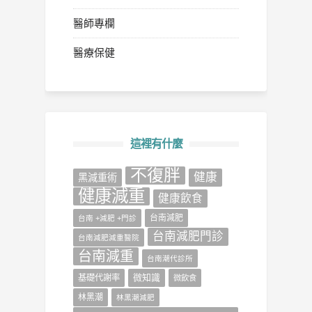
醫師專欄
醫療保健
這裡有什麼
不復胖
健康
‎黑減重術‬
健康減重
健康飲食
台南減肥
台南 +減肥 +門診
台南減肥門診
台南減肥減重醫院
台南減重
台南潮代診所
微知識
基礎代謝率
微飲食
林黑潮
林黑潮減肥