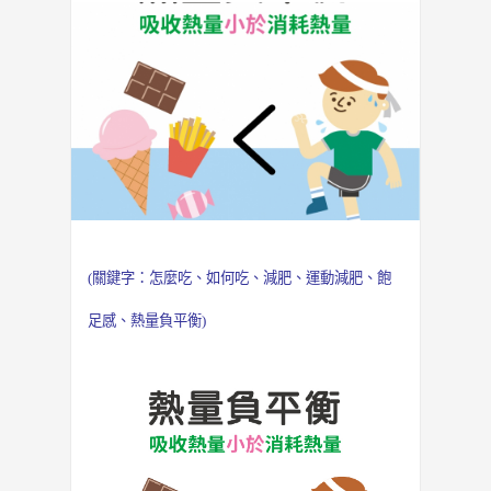
(關鍵字：
怎麼吃
、
如何吃
、
減肥
、
運動減肥
、
飽
足感
、
熱量負平衡
)