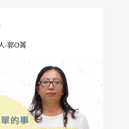
人-郭O菁