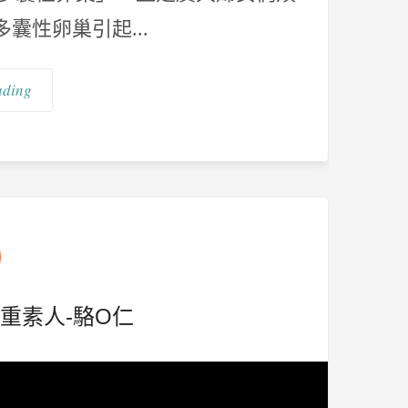
囊性卵巢引起...
ading
減重素人-駱O仁