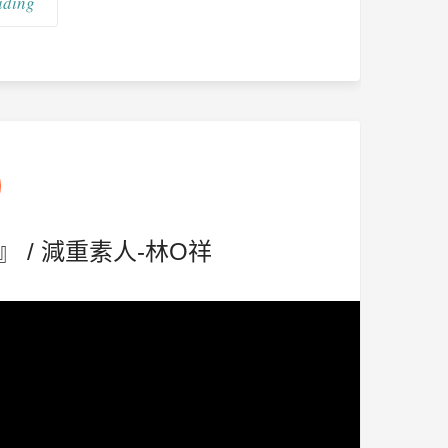
ading
/ 減重素人-林O祥