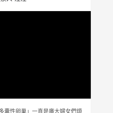
編 「多囊性卵巢」一直是廣大婦女們煩