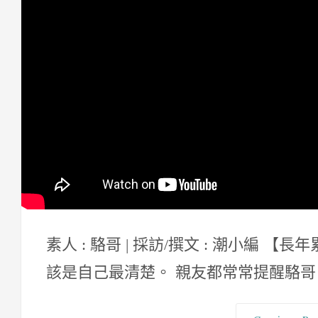
素人 : 駱哥 | 採訪/撰文 : 潮小編 
該是自己最清楚。 親友都常常提醒駱哥，