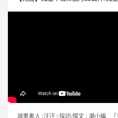
減重素人 :汪汪 | 採訪/撰文 : 潮小