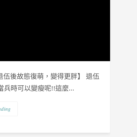
編 【退伍後故態復萌，變得更胖】 退伍
時可以變瘦呢!!這麼...
ading