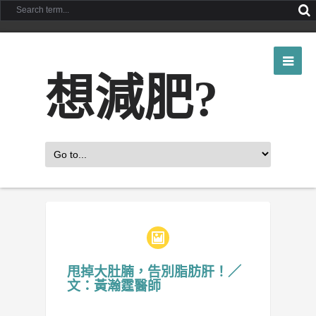
想減肥?
甩掉大肚腩，告別脂肪肝！／
文：黃瀚霆醫師