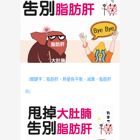
（關鍵字：脂肪肝、
熱量負平衡
、
減重
、脂肪肝
炎)