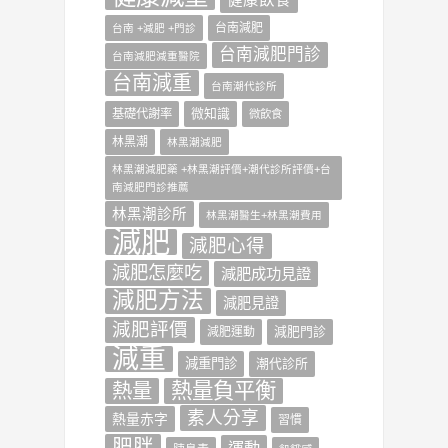
台南減肥
台南 +減肥 +門診
台南減肥門診
台南減肥減重醫院
台南減重
台南潮代診所
微知識
基礎代謝率
微飲食
林黑潮
林黑潮減肥
林黑潮減肥藥 +林黑潮評價+潮代診所評價+台
南減肥門診推薦
林黑潮診所
林黑潮醫生+林黑潮費用
減肥
減肥心得
減肥怎麼吃
減肥成功見證
減肥方法
減肥見證
減肥評價
減肥門診
減肥運動
減重
減重門診
潮代診所
熱量負平衡
熱量
素人分享
熱量赤字
習慣
肥胖
運動