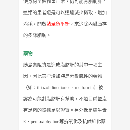
使身材苗條體重正常，仍可能有脂肪肝。
這類的患者還是可以透過減少攝取，增加
消耗，開啟
熱量負平衡
，來消除內臟庫存
的多餘脂肪。
藥物
胰島素阻抗是造成脂肪肝的其中一項主
因，因此某些增加胰島素敏感性的藥物
（如：thiazolidinediones，metformin）被
認為可能對脂肪肝有幫助，不過目前並沒
有足夠的證據足以證實。另外像是維生素
E、pentoxiphylline等抗氧化及抗纖維化藥