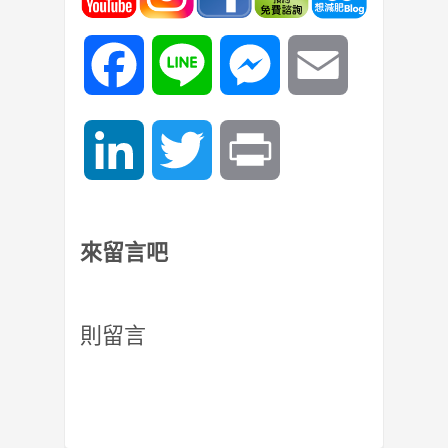
Facebook
Line
Messenger
Email
LinkedIn
Twitter
Print
來留言吧
則留言