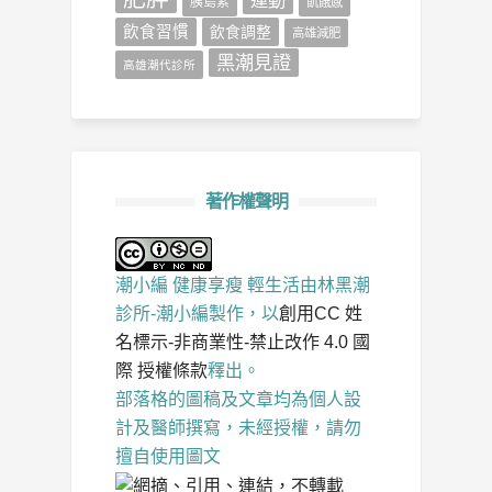
胰島素
飢餓感
飲食習慣
飲食調整
高雄減肥
黑潮見證
高雄潮代診所
著作權聲明
潮小編 健康享瘦 輕生活
由
林黑潮
診所-潮小編
製作，以
創用CC 姓
名標示-非商業性-禁止改作 4.0 國
際 授權條款
釋出。
部落格的圖稿及文章均為個人設
計及醫師撰寫，未經授權，請勿
擅自使用圖文