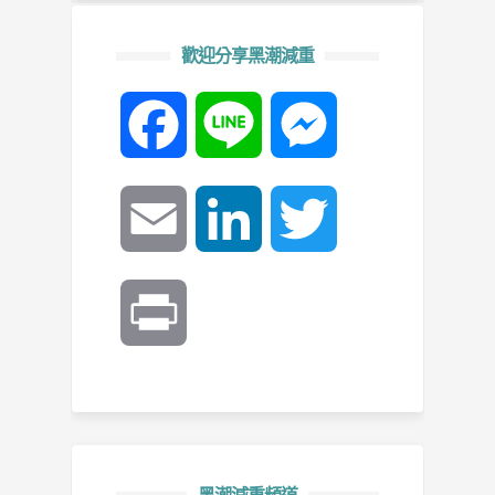
歡迎分享黑潮減重
Facebook
Line
Messenger
Email
LinkedIn
Twitter
Print