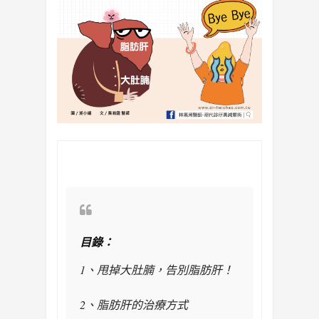
目錄：
1
、
甩掉大肚腩，告別脂肪肝！
2、脂肪肝的治療方式