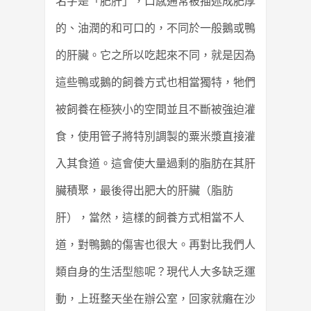
名字是「肥肝」，口感通常被描述成肥厚
的、油潤的和可口的，不同於一般鵝或鴨
的肝臟。它之所以吃起來不同，就是因為
這些鴨或鵝的飼養方式也相當獨特，牠們
被飼養在極狹小的空間並且不斷被強迫灌
食，使用管子將特別調製的粟米漿直接灌
入其食道。這會使大量過剩的脂肪在其肝
臟積聚，最後得出肥大的肝臟（脂肪
肝），當然，這樣的飼養方式相當不人
道，對鴨鵝的傷害也很大。再對比我們人
類自身的生活型態呢？現代人大多缺乏運
動，上班整天坐在辦公室，回家就癱在沙