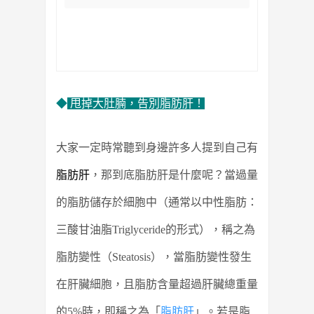
◆
甩掉大肚腩，告別脂肪肝！
大家一定時常聽到身邊許多人提到自己有
脂肪肝
，那到底脂肪肝是什麼呢？當過量
的脂肪儲存於細胞中（通常以中性脂肪：
三酸甘油脂Triglyceride的形式），稱之為
脂肪變性（Steatosis），當脂肪變性發生
在肝臟細胞，且脂肪含量超過肝臟總重量
的5%時，即稱之為「
脂肪肝
」。若是脂