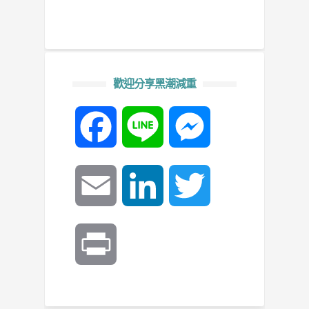
歡迎分享黑潮減重
Facebook
Line
Messenger
Email
LinkedIn
Twitter
Print