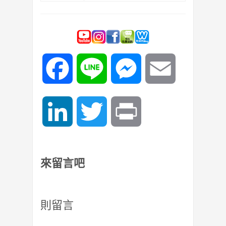
Facebook
Line
Messenger
Email
LinkedIn
Twitter
Print
來留言吧
則留言