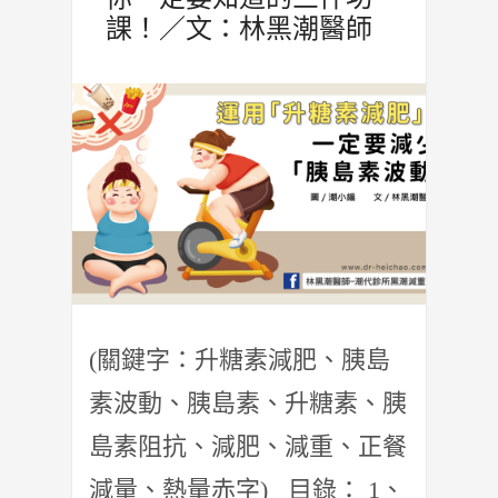
課！／文：林黑潮醫師
(關鍵字：升糖素減肥、胰島
素波動、胰島素、升糖素、胰
島素阻抗、減肥、減重、正餐
減量、熱量赤字) 目錄： 1、