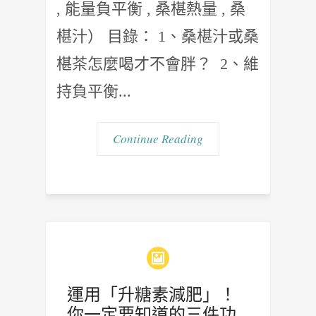
, 能量負平衡 , 桑椹熱量 , 桑
椹汁） 目錄： 1、桑椹汁或桑
椹茶怎麼喝才不會胖？ 2、維
持負平衡...
Continue Reading
運用「升糖素減肥」！
你一定要知道的三件功