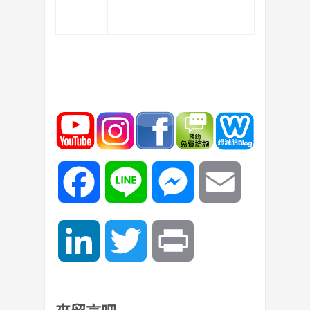
Facebook
Line
Messenger
Email
LinkedIn
Twitter
Print