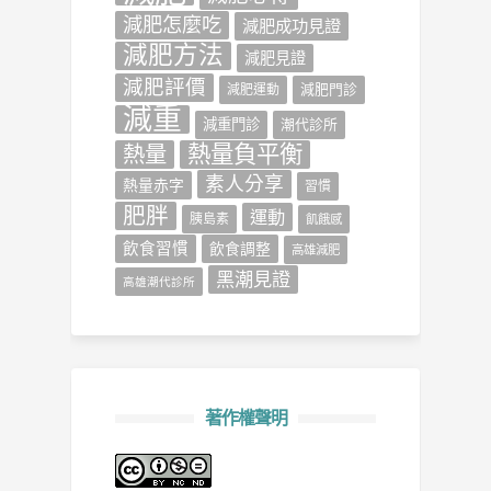
減肥怎麼吃
減肥成功見證
減肥方法
減肥見證
減肥評價
減肥門診
減肥運動
減重
減重門診
潮代診所
熱量負平衡
熱量
素人分享
熱量赤字
習慣
肥胖
運動
胰島素
飢餓感
飲食習慣
飲食調整
高雄減肥
黑潮見證
高雄潮代診所
著作權聲明