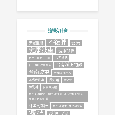
這裡有什麼
不復胖
健康
‎黑減重術‬
健康減重
健康飲食
台南減肥
台南 +減肥 +門診
台南減肥門診
台南減肥減重醫院
台南減重
台南潮代診所
微知識
基礎代謝率
微飲食
林黑潮
林黑潮減肥
林黑潮減肥藥 +林黑潮評價+潮代診所評價+台
南減肥門診推薦
林黑潮診所
林黑潮醫生+林黑潮費用
減肥
減肥心得