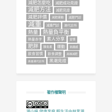
減肥怎麼吃
減肥成功見證
減肥方法
減肥見證
減肥評價
減肥門診
減肥運動
減重
減重門診
潮代診所
熱量負平衡
熱量
素人分享
熱量赤字
習慣
肥胖
運動
胰島素
飢餓感
飲食習慣
飲食調整
高雄減肥
黑潮見證
高雄潮代診所
著作權聲明
潮小編 健康享瘦 輕生活
由
林黑潮