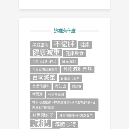
這裡有什麼
不復胖
健康
‎黑減重術‬
健康減重
健康飲食
台南減肥
台南 +減肥 +門診
台南減肥門診
台南減肥減重醫院
台南減重
台南潮代診所
微知識
基礎代謝率
微飲食
林黑潮
林黑潮減肥
林黑潮減肥藥 +林黑潮評價+潮代診所評價+台
南減肥門診推薦
林黑潮診所
林黑潮醫生+林黑潮費用
減肥
減肥心得