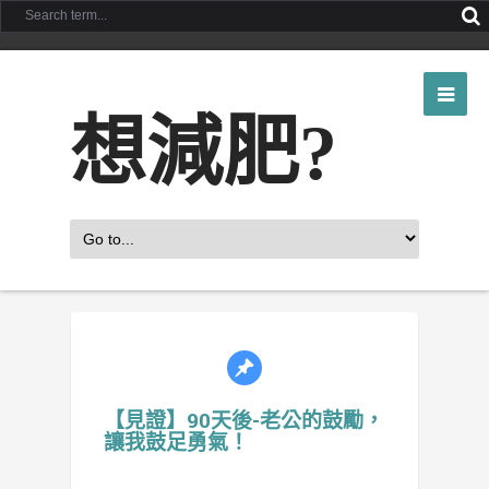
想減肥?
【見證】90天後-老公的鼓勵，
讓我鼓足勇氣！