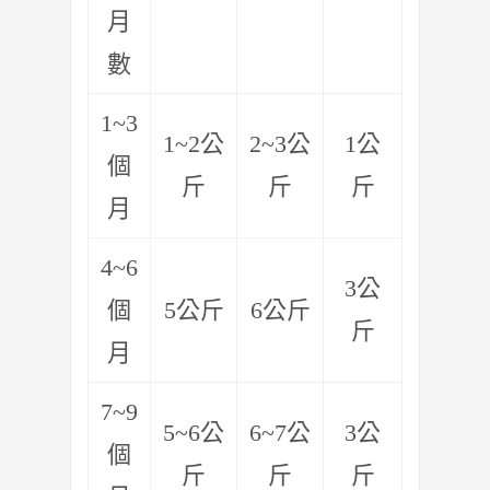
月
數
1~3
1~2公
2~3公
1公
個
斤
斤
斤
月
4~6
3公
個
5公斤
6公斤
斤
月
7~9
5~6公
6~7公
3公
個
斤
斤
斤