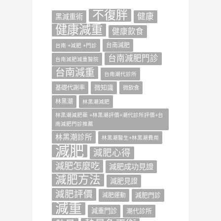
不復胖
健康
‎黑減重術‬
健康減重
健康飲食
台南減肥
台南 +減肥 +門診
台南減肥門診
台南減肥減重醫院
台南減重
台南潮代診所
微知識
基礎代謝率
微飲食
林黑潮
林黑潮減肥
林黑潮減肥藥 +林黑潮評價+潮代診所評價+台
南減肥門診推薦
林黑潮診所
林黑潮醫生+林黑潮費用
減肥
減肥心得
減肥怎麼吃
減肥成功見證
減肥方法
減肥見證
減肥評價
減肥門診
減肥運動
減重
減重門診
潮代診所