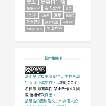
熱量負平衡
熱量
素人分享
熱量赤字
習慣
肥胖
運動
胰島素
飢餓感
飲食習慣
飲食調整
高雄減肥
黑潮見證
高雄潮代診所
著作權聲明
潮小編 健康享瘦 輕生活
由
林黑潮
診所-潮小編
製作，以
創用CC 姓
名標示-非商業性-禁止改作 4.0 國
際 授權條款
釋出。
部落格的圖稿及文章均為個人設