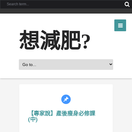
想減肥?
【專家說】產後瘦身必修課
(中)