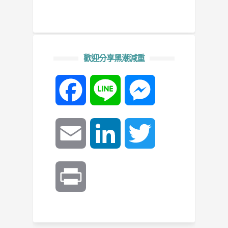
歡迎分享黑潮減重
Facebook
Line
Messenger
Email
LinkedIn
Twitter
Print