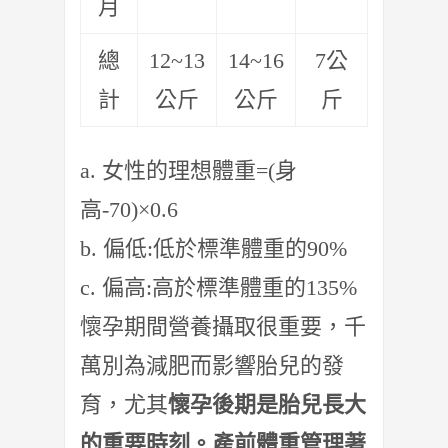
月
總
12~13
14~16
7公
計
公斤
公斤
斤
a. 女性的理想體重=(身
高-70)×0.6
b. 偏低:低於標準體重的90%
c. 偏高:高於標準體重的135%
懷孕期間營養攝取很重要，千
萬別為減肥而影響胎兒的發
育，尤其
懷
孕後期是胎兒長大
的重要時刻。
產前體重管理著