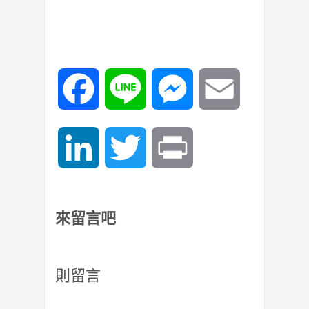
Facebook
Line
Messenger
Email
LinkedIn
Twitter
Print
來留言吧
則留言