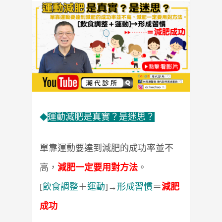
運動減肥是真實？是迷思？
◆
單靠運動要達到減肥的成功率並不
高，
減肥一定要用對方法
。
[
飲食調整
＋
運動
]→
形成習慣
＝
減肥
成功