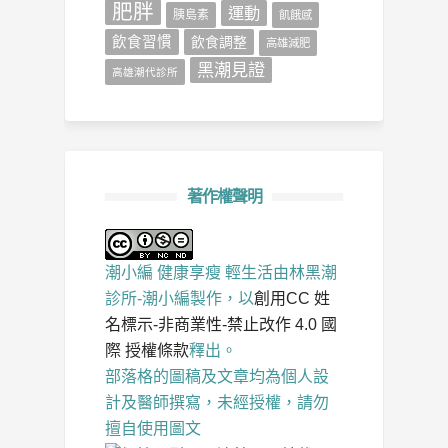
肥胖
運動
胰島素
飢餓感
飲食習慣
飲食調整
高雄減肥
黑潮見證
高雄潮代診所
著作權聲明
潮小編 健康享瘦 輕生活
由
林黑潮
診所-潮小編
製作，以
創用CC 姓
名標示-非商業性-禁止改作 4.0 國
際 授權條款
釋出。
部落格的圖稿及文章均為個人設
計及醫師撰寫，未經授權，請勿
擅自使用圖文