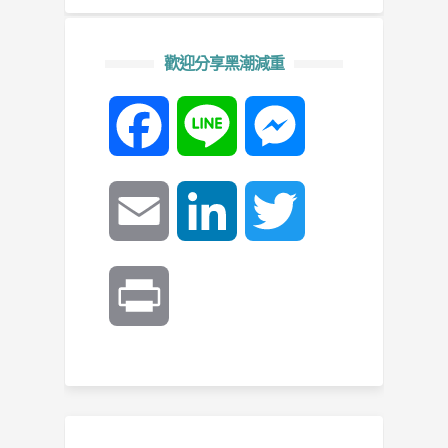
歡迎分享黑潮減重
Facebook
Line
Messenger
Email
LinkedIn
Twitter
Print