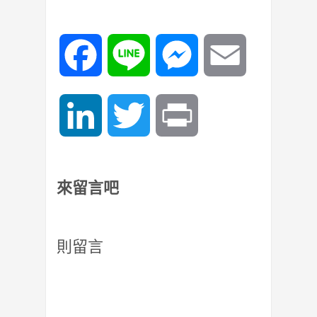
Facebook
Line
Messenger
Email
LinkedIn
Twitter
Print
來留言吧
則留言