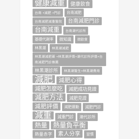
健康減重
健康飲食
台南減肥
台南 +減肥 +門診
台南減肥門診
台南減肥減重醫院
台南減重
台南潮代診所
微知識
基礎代謝率
微飲食
林黑潮
林黑潮減肥
林黑潮減肥藥 +林黑潮評價+潮代診所評價+台
南減肥門診推薦
林黑潮診所
林黑潮醫生+林黑潮費用
減肥
減肥心得
減肥怎麼吃
減肥成功見證
減肥方法
減肥見證
減肥評價
減肥門診
減肥運動
減重
減重門診
潮代診所
熱量負平衡
熱量
素人分享
熱量赤字
習慣