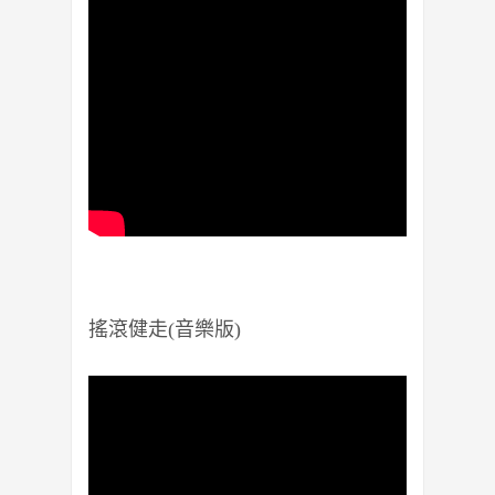
搖滾健走(音樂版)