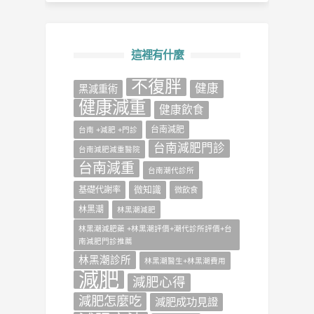
這裡有什麼
不復胖
健康
‎黑減重術‬
健康減重
健康飲食
台南減肥
台南 +減肥 +門診
台南減肥門診
台南減肥減重醫院
台南減重
台南潮代診所
微知識
基礎代謝率
微飲食
林黑潮
林黑潮減肥
林黑潮減肥藥 +林黑潮評價+潮代診所評價+台
南減肥門診推薦
林黑潮診所
林黑潮醫生+林黑潮費用
減肥
減肥心得
減肥怎麼吃
減肥成功見證