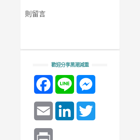
則留言
歡迎分享黑潮減重
Facebook
Line
Messenger
Email
LinkedIn
Twitter
Print