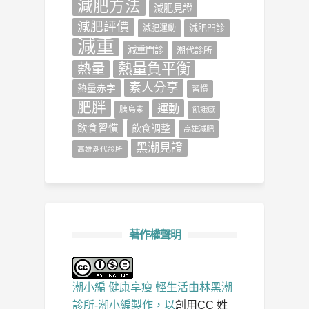
減肥方法
減肥見證
減肥評價
減肥門診
減肥運動
減重
減重門診
潮代診所
熱量負平衡
熱量
素人分享
熱量赤字
習慣
肥胖
運動
胰島素
飢餓感
飲食習慣
飲食調整
高雄減肥
黑潮見證
高雄潮代診所
著作權聲明
潮小編 健康享瘦 輕生活
由
林黑潮
診所-潮小編
製作，以
創用CC 姓