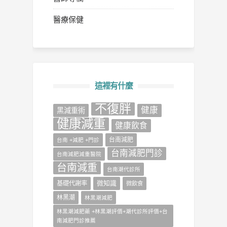
醫療保健
這裡有什麼
不復胖
健康
‎黑減重術‬
健康減重
健康飲食
台南減肥
台南 +減肥 +門診
台南減肥門診
台南減肥減重醫院
台南減重
台南潮代診所
微知識
基礎代謝率
微飲食
林黑潮
林黑潮減肥
林黑潮減肥藥 +林黑潮評價+潮代診所評價+台
南減肥門診推薦