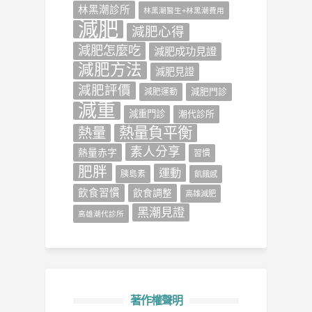
林黑潮診所
林黑潮醫生+林黑潮費用
減肥
減肥心得
減肥怎麼吃
減肥成功見證
減肥方法
減肥見證
減肥評價
減肥門診
減肥運動
減重
減重門診
潮代診所
熱量負平衡
熱量
素人分享
熱量赤字
習慣
肥胖
運動
胰島素
飢餓感
飲食習慣
飲食調整
高雄減肥
黑潮見證
高雄潮代診所
著作權聲明