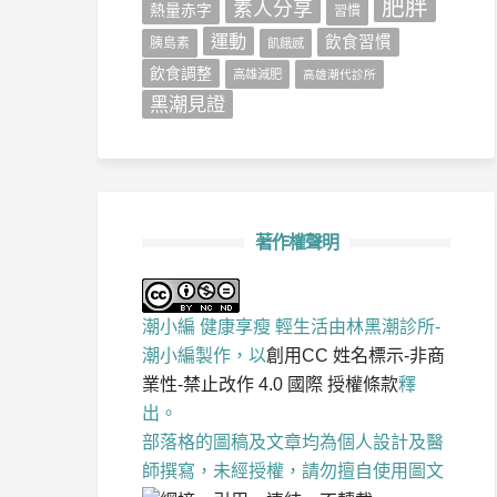
肥胖
素人分享
熱量赤字
習慣
運動
飲食習慣
胰島素
飢餓感
飲食調整
高雄減肥
高雄潮代診所
黑潮見證
著作權聲明
潮小編 健康享瘦 輕生活
由
林黑潮診所-
潮小編
製作，以
創用CC 姓名標示-非商
業性-禁止改作 4.0 國際 授權條款
釋
出。
部落格的圖稿及文章均為個人設計及醫
師撰寫，未經授權，請勿擅自使用圖文