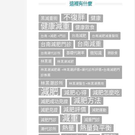
這裡有什麼
不復胖
健康
‎黑減重術‬
健康減重
健康飲食
台南減肥
台南 +減肥 +門診
台南減肥減重醫院
台南減重
台南減肥門診
微知識
基礎代謝率
台南潮代診所
微飲食
林黑潮
林黑潮減肥
林黑潮減肥藥 +林黑潮評價+潮代診所評價+台南減肥門
診推薦
林黑潮診所
林黑潮醫生+林黑潮費用
減肥
減肥心得
減肥怎麼吃
減肥方法
減肥成功見證
減肥評價
減肥見證
減肥運動
減重
減肥門診
減重門診
熱量負平衡
熱量
潮代診所