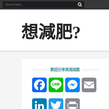
想減肥?
歡迎分享黑潮減重
Facebook
Line
Messenger
Email
LinkedIn
Twitter
Print