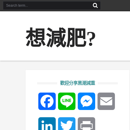
想減肥?
歡迎分享黑潮減重
Facebook
Line
Messenger
Email
LinkedIn
Twitter
Print