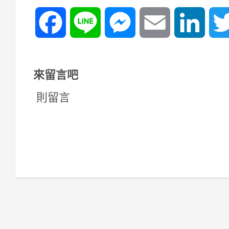
Facebook
Line
Messenger
Email
Linked
來留言吧
則留言