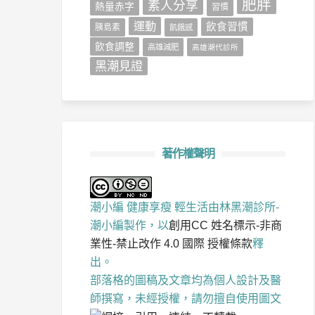
肥胖
素人分享
熱量赤字
習慣
運動
飲食習慣
胰島素
飢餓感
飲食調整
高雄減肥
高雄潮代診所
黑潮見證
著作權聲明
潮小編 健康享瘦 輕生活
由
林黑潮診所-
潮小編
製作，以
創用CC 姓名標示-非商
業性-禁止改作 4.0 國際 授權條款
釋
出。
部落格的圖稿及文章均為個人設計及醫
師撰寫，未經授權，請勿擅自使用圖文