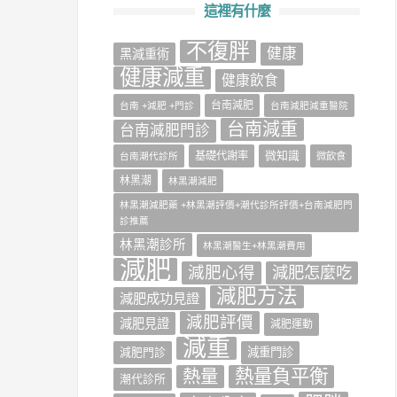
這裡有什麼
不復胖
健康
‎黑減重術‬
健康減重
健康飲食
台南減肥
台南 +減肥 +門診
台南減肥減重醫院
台南減重
台南減肥門診
微知識
基礎代謝率
台南潮代診所
微飲食
林黑潮
林黑潮減肥
林黑潮減肥藥 +林黑潮評價+潮代診所評價+台南減肥門
診推薦
林黑潮診所
林黑潮醫生+林黑潮費用
減肥
減肥心得
減肥怎麼吃
減肥方法
減肥成功見證
減肥評價
減肥見證
減肥運動
減重
減肥門診
減重門診
熱量負平衡
熱量
潮代診所