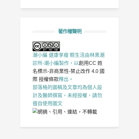
著作權聲明
潮小編 健康享瘦 輕生活
由
林黑潮
診所-潮小編
製作，以
創用CC 姓
名標示-非商業性-禁止改作 4.0 國
際 授權條款
釋出。
部落格的圖稿及文章均為個人設
計及醫師撰寫，未經授權，請勿
擅自使用圖文