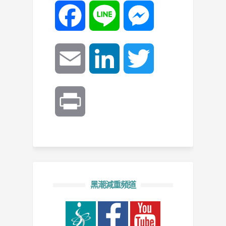
Facebook
Line
Messenger
Email
LinkedIn
Twitter
Print
黑潮減重頻道