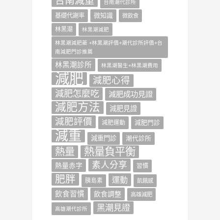
台南減重
台南潮代診所
微知識
基礎代謝率
微飲食
林黑潮
林黑潮減肥
林黑潮減肥藥 +林黑潮評價+潮代診所評價+台
南減肥門診推薦
林黑潮診所
林黑潮醫生+林黑潮費用
減肥
減肥心得
減肥怎麼吃
減肥成功見證
減肥方法
減肥見證
減肥評價
減肥門診
減肥運動
減重
減重門診
潮代診所
熱量負平衡
熱量
素人分享
熱量赤字
習慣
肥胖
運動
胰島素
飢餓感
飲食習慣
飲食調整
高雄減肥
黑潮見證
高雄潮代診所