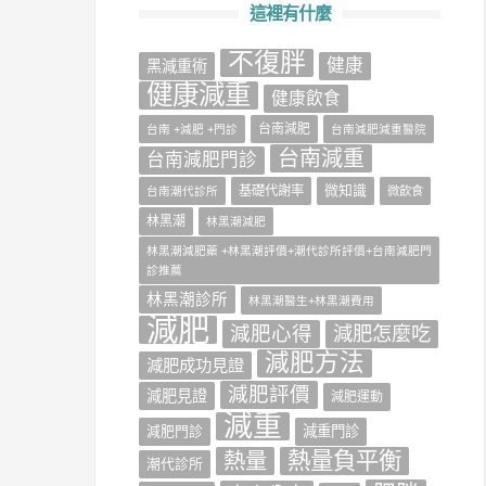
這裡有什麼
不復胖
健康
‎黑減重術‬
健康減重
健康飲食
台南減肥
台南 +減肥 +門診
台南減肥減重醫院
台南減重
台南減肥門診
微知識
基礎代謝率
台南潮代診所
微飲食
林黑潮
林黑潮減肥
林黑潮減肥藥 +林黑潮評價+潮代診所評價+台南減肥門
診推薦
林黑潮診所
林黑潮醫生+林黑潮費用
減肥
減肥心得
減肥怎麼吃
減肥方法
減肥成功見證
減肥評價
減肥見證
減肥運動
減重
減肥門診
減重門診
熱量負平衡
熱量
潮代診所