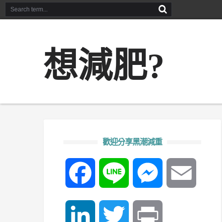
想減肥?
歡迎分享黑潮減重
Facebook
Line
Messenger
Email
LinkedIn
Twitter
Print