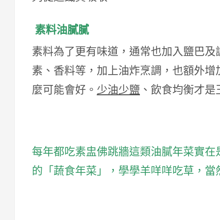
素料油膩膩
素料為了更有味道，通常也加入鹽巴及
素、香料等，加上油炸烹調，也額外增
麼可能會好。
少油少鹽
、飲食均衡才是
每年都吃素盅佛跳牆這類油膩年菜實在
的「蔬食年菜」，學學羊咩咩吃草，當