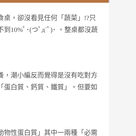
桌，卻沒看見任何「蔬菜」!?只
%ﾟ･(つﾟд`ﾟ)･ 。整桌都沒蔬
養，潮小編反而覺得是沒有吃對方
「蛋白質、鈣質、鐵質」。但要如
」
動物性蛋白質」其中一兩種「必需