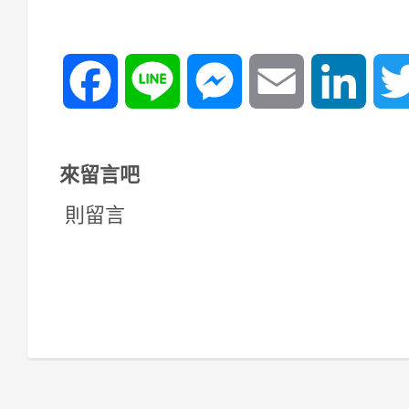
Facebook
Line
Messenger
Email
Linked
來留言吧
則留言