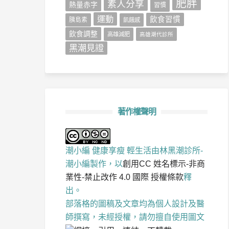
肥胖
素人分享
熱量赤字
習慣
運動
飲食習慣
胰島素
飢餓感
飲食調整
高雄減肥
高雄潮代診所
黑潮見證
著作權聲明
潮小編 健康享瘦 輕生活
由
林黑潮診所-
潮小編
製作，以
創用CC 姓名標示-非商
業性-禁止改作 4.0 國際 授權條款
釋
出。
部落格的圖稿及文章均為個人設計及醫
師撰寫，未經授權，請勿擅自使用圖文