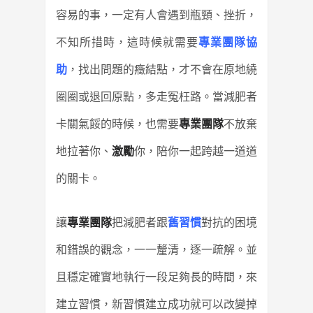
容易的事，一定有人會遇到瓶頸、挫折，
不知所措時，這時候就需要
專業團隊協
助
，找出問題的癥結點，才不會在原地繞
圈圈或退回原點，多走冤枉路。當減肥者
卡關氣餒的時候，也需要
專業團隊
不放棄
地拉著你、
激勵
你，陪你一起跨越一道道
的關卡。
讓
專業團隊
把減肥者跟
舊習慣
對抗的困境
和錯誤的觀念，一一釐清，逐一疏解。並
且穩定確實地執行一段足夠長的時間，來
建立習慣，新習慣建立成功就可以改變掉