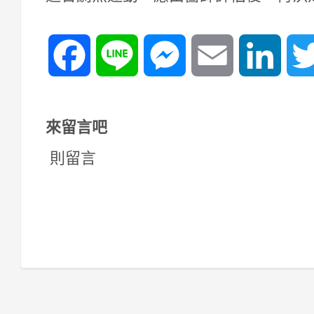
Facebook
Line
Messenger
Email
Linked
來留言吧
則留言