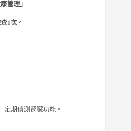
健康管理」
檢查
1
次
。
 定期偵測腎臟功能。