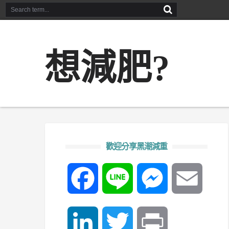
想減肥?
歡迎分享黑潮減重
Facebook
Line
Messenger
Email
LinkedIn
Twitter
Print