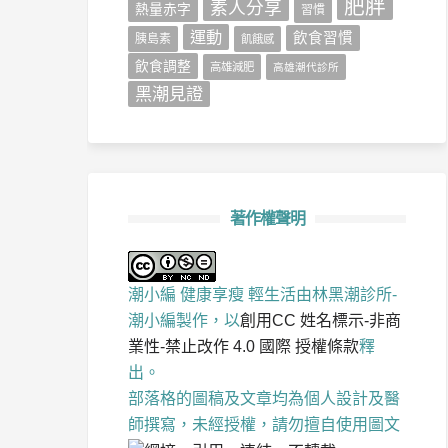
肥胖
素人分享
熱量赤字
習慣
運動
飲食習慣
胰島素
飢餓感
飲食調整
高雄減肥
高雄潮代診所
黑潮見證
著作權聲明
潮小編 健康享瘦 輕生活
由
林黑潮診所-
潮小編
製作，以
創用CC 姓名標示-非商
業性-禁止改作 4.0 國際 授權條款
釋
出。
部落格的圖稿及文章均為個人設計及醫
師撰寫，未經授權，請勿擅自使用圖文