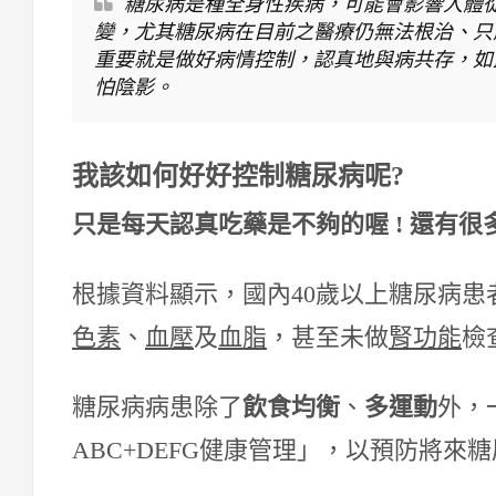
糖尿病是種全身性疾病，可能會影響人體
變，尤其糖尿病在目前之醫療仍無法根治、只
重要就是做好病情控制，認真地與病共存，如
怕陰影。
我該如何好好控制糖尿病呢
?
只是每天認真吃藥是不夠的喔
!
還有很
根據資料顯示，國內40歲以上糖尿病患
色素
、
血壓
及
血脂
，甚至未做
腎功能
檢
糖尿病病患除了
飲食均衡
、
多運動
外，
ABC+DEFG健康管理」，以預防將來