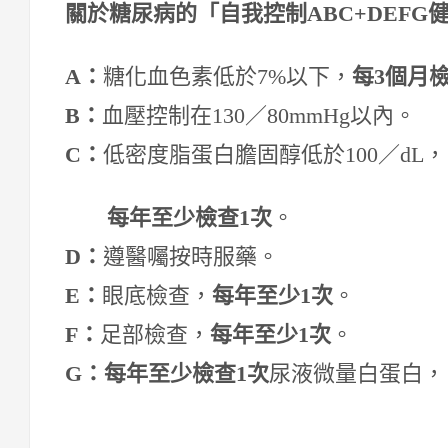
關於糖尿病的「自我控制ABC+DEFG
A
：
糖化血色素低於7%以下，
每
3
個月
B
：
血壓控制在130／80mmHg以內。
C
：
低密度脂蛋白膽固醇低於100／dL，
每年至少檢查
1
次
。
D
：
遵醫囑按時服藥。
E
：
眼底檢查，
每年至少
1
次
。
F
：
足部檢查，
每年至少
1
次
。
G
：每年至少檢查
1
次
尿液微量白蛋白，