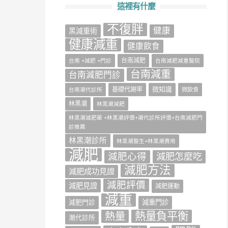
這裡有什麼
不復胖
健康
‎黑減重術‬
健康減重
健康飲食
台南減肥
台南 +減肥 +門診
台南減肥減重醫院
台南減重
台南減肥門診
微知識
基礎代謝率
台南潮代診所
微飲食
林黑潮
林黑潮減肥
林黑潮減肥藥 +林黑潮評價+潮代診所評價+台南減肥門
診推薦
林黑潮診所
林黑潮醫生+林黑潮費用
減肥
減肥心得
減肥怎麼吃
減肥方法
減肥成功見證
減肥評價
減肥見證
減肥運動
減重
減肥門診
減重門診
熱量負平衡
熱量
潮代診所