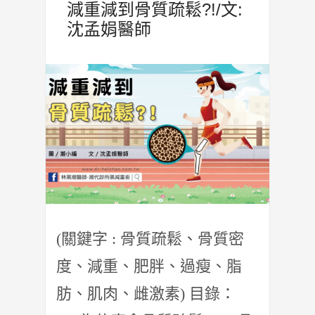
減重減到骨質疏鬆?!/文:
沈孟娟醫師
(關鍵字 : 骨質疏鬆、骨質密
度、減重、肥胖、過瘦、脂
肪、肌肉、雌激素) 目錄：