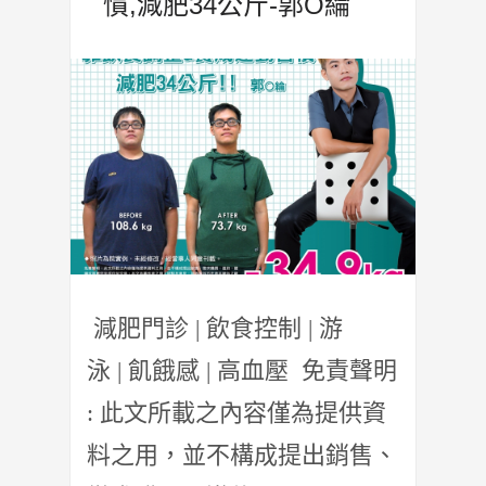
慣,減肥34公斤-郭O綸
減肥門診 | 飲食控制 | 游
泳 | 飢餓感 | 高血壓 免責聲明
: 此文所載之內容僅為提供資
料之用，並不構成提出銷售、