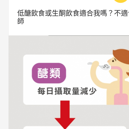
低醣飲食或生酮飲食適合我嗎？不適
師