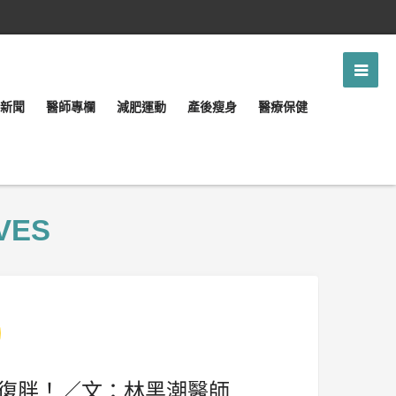
新聞
醫師專欄
減肥運動
產後瘦身
醫療保健
VES
復胖！／文：林黑潮醫師