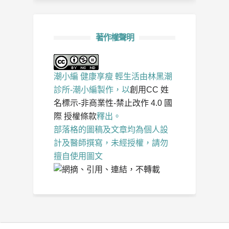
著作權聲明
潮小編 健康享瘦 輕生活
由
林黑潮
診所-潮小編
製作，以
創用CC 姓
名標示-非商業性-禁止改作 4.0 國
際 授權條款
釋出。
部落格的圖稿及文章均為個人設
計及醫師撰寫，未經授權，請勿
擅自使用圖文