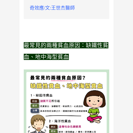
奇效應/文:王世杰醫師
最常見的兩種貧血原因：缺鐵性貧
血、地中海型貧血