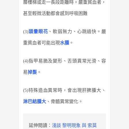
層樓梯或走一長段距離時。嚴重貧血者，
甚至輕微活動都會感到呼吸困難
(3)
頭暈眼花
、軟弱無力、心跳過快。嚴
重貧血者可能出現
水腫
。
(4)指甲易脆及變形、舌頭異常光滑、容
易
掉髮
。
(5)特殊造血異常時，會出現肝脾腫大、
淋巴結腫大
、骨髓異常變化。
延伸閱讀：
淺談 黎明現象 與 索莫