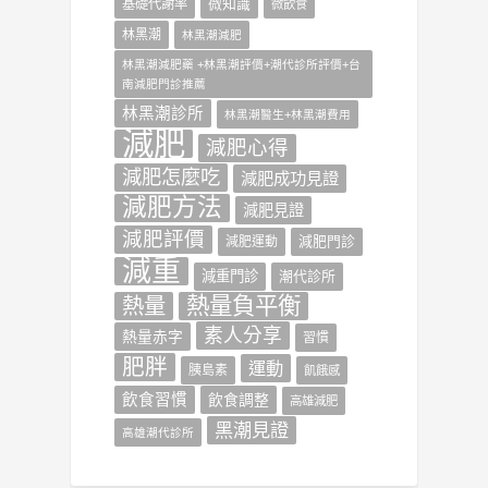
微知識
基礎代謝率
微飲食
林黑潮
林黑潮減肥
林黑潮減肥藥 +林黑潮評價+潮代診所評價+台
南減肥門診推薦
林黑潮診所
林黑潮醫生+林黑潮費用
減肥
減肥心得
減肥怎麼吃
減肥成功見證
減肥方法
減肥見證
減肥評價
減肥門診
減肥運動
減重
減重門診
潮代診所
熱量負平衡
熱量
素人分享
熱量赤字
習慣
肥胖
運動
胰島素
飢餓感
飲食習慣
飲食調整
高雄減肥
黑潮見證
高雄潮代診所