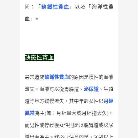
因：「
缺鐵性貧血
」以及「
海洋性貧
血
」。
缺鐵性貧血
最常造成
缺鐵性貧血
的原因是慢性的血液
流失，血液可以從胃腸道、
泌尿道
、生殖
道等地方緩慢流失，其中年輕女性以
月經
異常
為主(如：月經量大或月經拖太久)，
而男性或停經後女性則是以腸胃道或泌尿
道出血為主。務必要注意的是，50歲以上