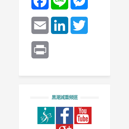
Facebook
Line
Messenger
Email
LinkedIn
Twitter
Print
黑潮減重頻道