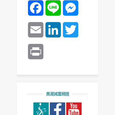
Facebook
Line
Messenger
Email
LinkedIn
Twitter
Print
黑潮減重頻道