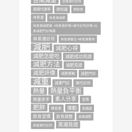
台南減重
台南潮代診所
微知識
基礎代謝率
微飲食
林黑潮
林黑潮減肥
林黑潮減肥藥 +林黑潮評價+潮代診所評價+台
南減肥門診推薦
林黑潮診所
林黑潮醫生+林黑潮費用
減肥
減肥心得
減肥怎麼吃
減肥成功見證
減肥方法
減肥見證
減肥評價
減肥門診
減肥運動
減重
減重門診
潮代診所
熱量負平衡
熱量
素人分享
熱量赤字
習慣
肥胖
運動
胰島素
飢餓感
飲食習慣
飲食調整
高雄減肥
黑潮見證
高雄潮代診所