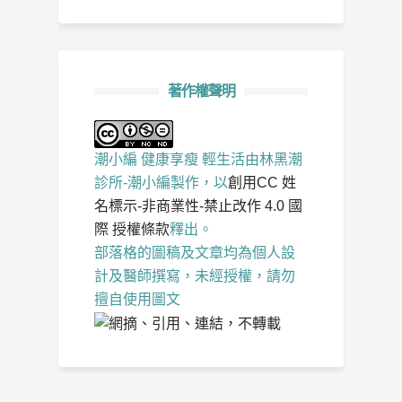
著作權聲明
潮小編 健康享瘦 輕生活
由
林黑潮
診所-潮小編
製作，以
創用CC 姓
名標示-非商業性-禁止改作 4.0 國
際 授權條款
釋出。
部落格的圖稿及文章均為個人設
計及醫師撰寫，未經授權，請勿
擅自使用圖文