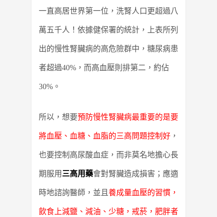
一直高居世界第一位，洗腎人口更超過八
萬五千人！依據健保署的統計，上表所列
出的慢性腎臟病的高危險群中，糖尿病患
者超過40%，而高血壓則排第二，約佔
30%。
所以，想要
預防慢性腎臟病最重要的是要
將血壓、血糖、血脂的三高問題控制好
，
也要控制高尿酸血症，而非莫名地擔心長
期服用
三高用藥
會對腎臟造成損害；應適
時地諮詢醫師，並且
養成量血壓的習慣，
飲食上減鹽、減油、少糖，戒菸，肥胖者