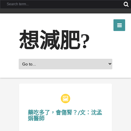
想減肥?
藥吃多了，會傷腎？/文：沈孟
娟醫師