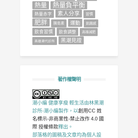
熱量負平衡
熱量
素人分享
熱量赤字
習慣
肥胖
運動
胰島素
飢餓感
飲食習慣
飲食調整
高雄減肥
黑潮見證
高雄潮代診所
著作權聲明
潮小編 健康享瘦 輕生活
由
林黑潮
診所-潮小編
製作，以
創用CC 姓
名標示-非商業性-禁止改作 4.0 國
際 授權條款
釋出。
部落格的圖稿及文章均為個人設