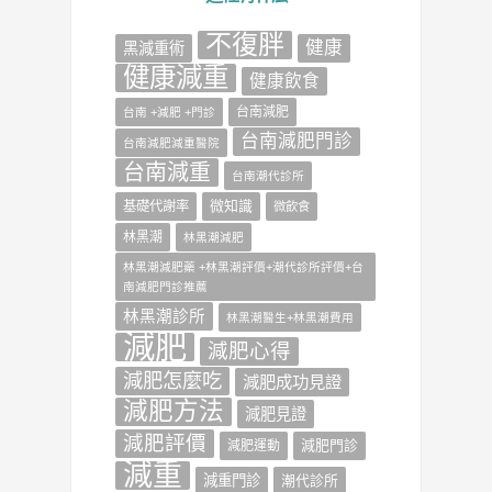
不復胖
健康
‎黑減重術‬
健康減重
健康飲食
台南減肥
台南 +減肥 +門診
台南減肥門診
台南減肥減重醫院
台南減重
台南潮代診所
微知識
基礎代謝率
微飲食
林黑潮
林黑潮減肥
林黑潮減肥藥 +林黑潮評價+潮代診所評價+台
南減肥門診推薦
林黑潮診所
林黑潮醫生+林黑潮費用
減肥
減肥心得
減肥怎麼吃
減肥成功見證
減肥方法
減肥見證
減肥評價
減肥門診
減肥運動
減重
減重門診
潮代診所