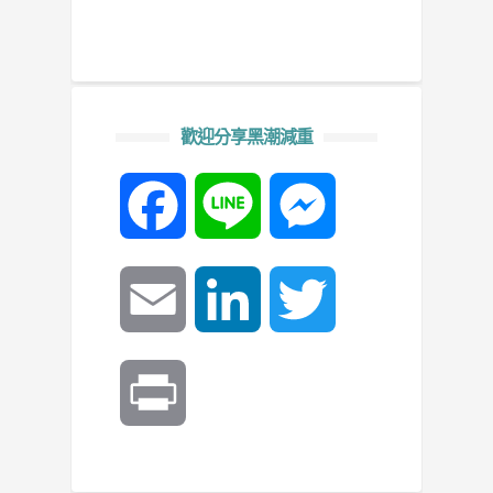
歡迎分享黑潮減重
Facebook
Line
Messenger
Email
LinkedIn
Twitter
Print