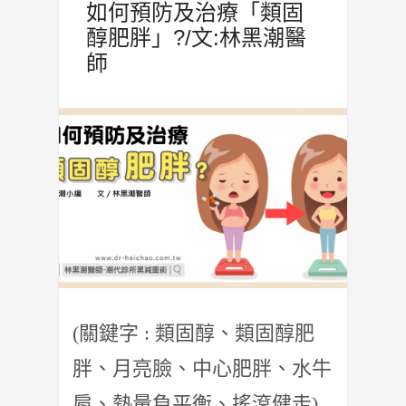
如何預防及治療「類固
醇肥胖」?/文:林黑潮醫
師
(關鍵字 : 類固醇、類固醇肥
胖、月亮臉、中心肥胖、水牛
肩、熱量負平衡、搖滾健走)