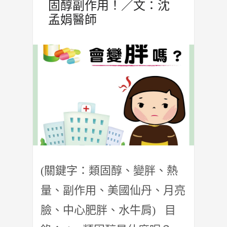
固醇副作用！／文：沈
孟娟醫師
(關鍵字：類固醇、變胖、熱
量、副作用、美國仙丹、月亮
臉、中心肥胖、水牛肩) 目