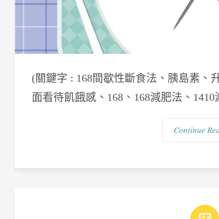
(關鍵字 : 168間歇性斷食法、胰島
面看待飢餓感、168、168減肥法、1410減
Continue Re