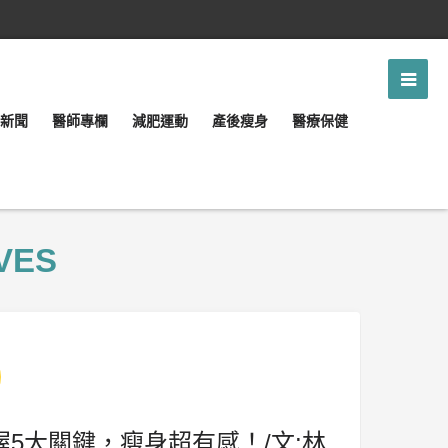
新聞
醫師專欄
減肥運動
產後瘦身
醫療保健
VES
握5大關鍵，瘦身超有感！/文:林