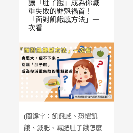
讓「肚子餓」成為你減
重失敗的罪魁禍首！
「面對飢餓感方法」一
次看
(關鍵字：飢餓感、恐懼飢
餓、減肥、減肥肚子餓怎麼