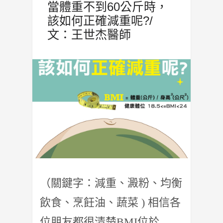
當體重不到60公斤時，
該如何正確減重呢?/
文：王世杰醫師
（關鍵字：減重、澱粉、均衡
飲食、烹飪油、蔬菜 ) 相信各
位朋友都很清楚BMI位於