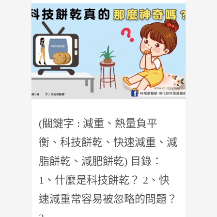
(關鍵字 : 減重、熱量負平
衡、科技餅乾、快速減重、減
脂餅乾、減肥餅乾) 目錄：
1、什麼是科技餅乾？ 2、快
速減重常容易被忽略的問題？