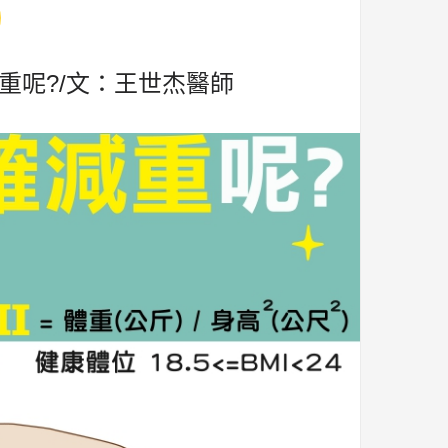
重呢?/文：王世杰醫師