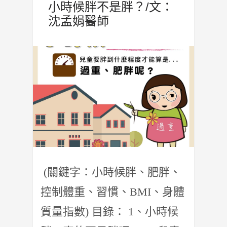
小時候胖不是胖？/文：
沈孟娟醫師
(關鍵字：小時候胖、肥胖、
控制體重、習慣、BMI、身體
質量指數) 目錄： 1、小時候