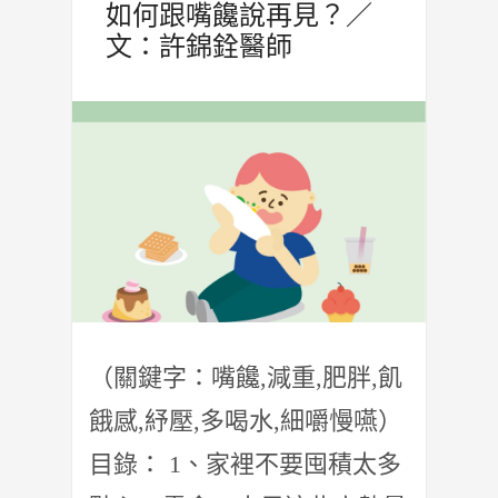
如何跟嘴饞說再見？／
文：許錦銓醫師
（關鍵字：嘴饞,減重,肥胖,飢
餓感,紓壓,多喝水,細嚼慢嚥）
目錄： 1、家裡不要囤積太多