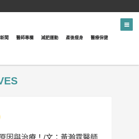
新聞
醫師專欄
減肥運動
產後瘦身
醫療保健
VES
原因與治療！/文：黃瀚霆醫師